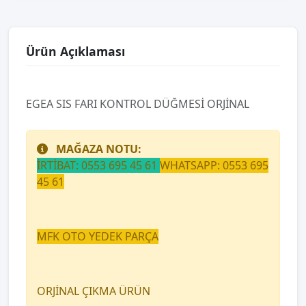
Ürün Açıklaması
EGEA SIS FARI KONTROL DÜĞMESİ ORJİNAL
MAĞAZA NOTU:
İRTİBAT: 0553 695 45 61
WHATSAPP: 0553 695
45 61
MFK OTO YEDEK PARÇA
ORJİNAL ÇIKMA ÜRÜN