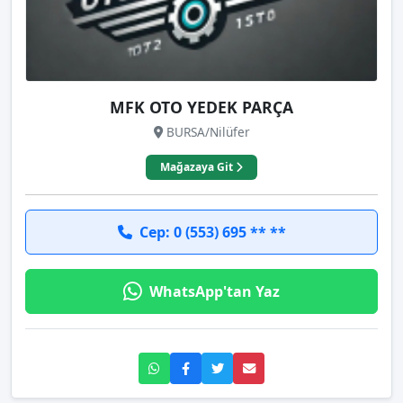
MFK OTO YEDEK PARÇA
BURSA/Nilüfer
Mağazaya Git
Cep: 0 (553) 695 ** **
WhatsApp'tan Yaz