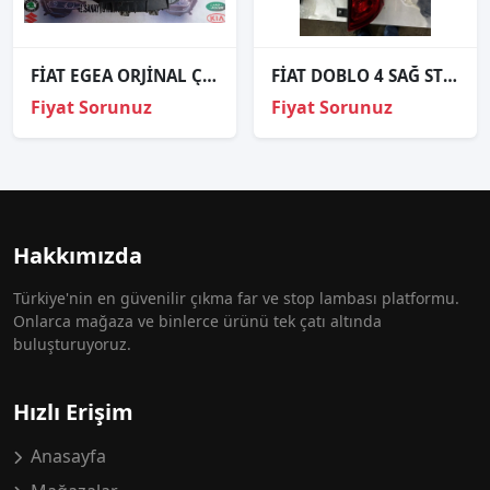
FİAT EGEA ORJİNAL ÇIKMA SOL FAR
FİAT DOBLO 4 SAĞ STOP 51974249
Fiyat Sorunuz
Fiyat Sorunuz
Hakkımızda
Türkiye'nin en güvenilir çıkma far ve stop lambası platformu.
Onlarca mağaza ve binlerce ürünü tek çatı altında
buluşturuyoruz.
Hızlı Erişim
Anasayfa