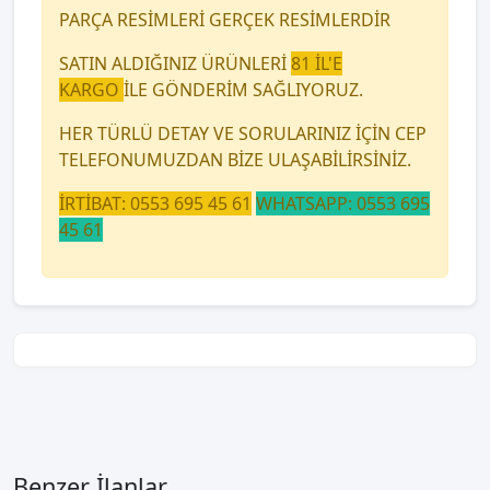
PARÇA RESİMLERİ GERÇEK RESİMLERDİR
SATIN ALDIĞINIZ ÜRÜNLERİ
81 İL'E
KARGO
İLE GÖNDERİM SAĞLIYORUZ.
HER TÜRLÜ DETAY VE SORULARINIZ İÇİN CEP
TELEFONUMUZDAN BİZE ULAŞABİLİRSİNİZ.
İRTİBAT: 0553 695 45 61
WHATSAPP: 0553 695
45 61
Benzer İlanlar