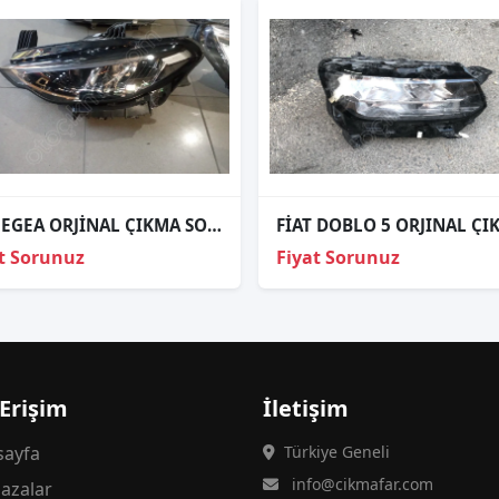
FİAT EGEA ORJİNAL ÇIKMA SOL FAR
t Sorunuz
Fiyat Sorunuz
 Erişim
İletişim
ayfa
Türkiye Geneli
info@cikmafar.com
azalar