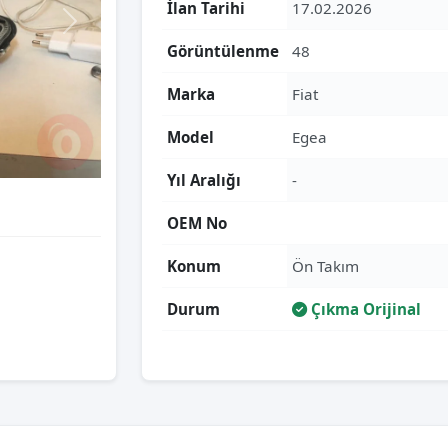
İlan Tarihi
17.02.2026
Görüntülenme
48
Marka
Fiat
Model
Egea
Yıl Aralığı
-
OEM No
Konum
Ön Takım
Durum
Çıkma Orijinal