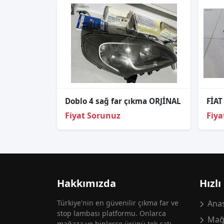
Doblo 4 sağ far çıkma ORJİNAL
Fiyat Sorunuz
Fiya
Hakkımızda
Hızlı
Türkiye'nin en güvenilir çıkma far ve
Anas
stop lambası platformu. Onlarca
Mağ
mağaza ve binlerce ürünü tek çatı