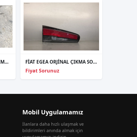
FİAT DOBLO 5 ORJINAL ÇIKMA SAĞ FAR DÜZ 3
FİAT EGEA ORJİNAL ÇIKMA SOL İÇ STOP ( LEDSİZ )
Fiyat Sorunuz
Mobil Uygulamamız
İlanlara daha hızlı ulaşmak ve
bildirimleri anında almak için
uygulamamızı indirin.