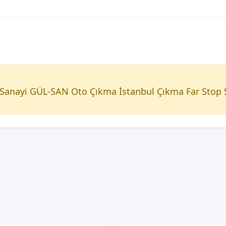
i Sanayi GÜL-SAN Oto Çıkma İstanbul Çıkma Far Stop 