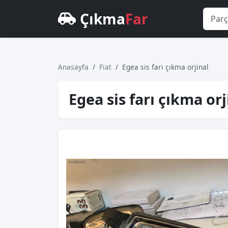
Çıkma
Far
Anasayfa
Fiat
Egea sis farı çıkma orjinal
Egea sis farı çıkma orj