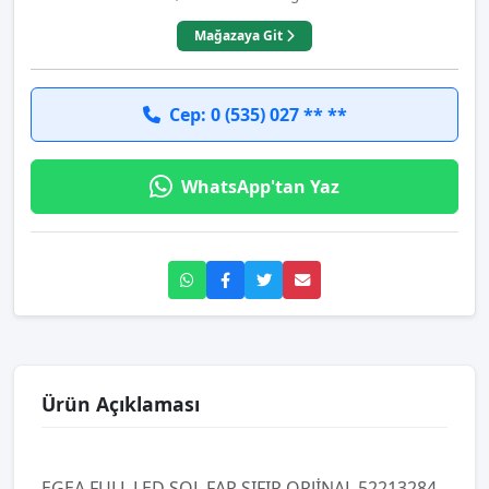
Mağazaya Git
Cep: 0 (535) 027 ** **
WhatsApp'tan Yaz
Ürün Açıklaması
EGEA FULL LED SOL FAR SIFIR ORJİNAL 52213284