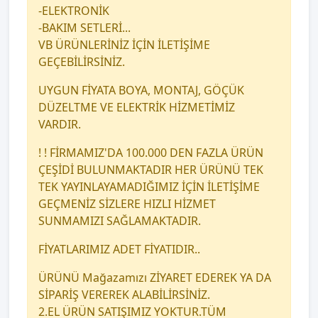
-ELEKTRONİK
-BAKIM SETLERİ...
VB ÜRÜNLERİNİZ İÇİN İLETİŞİME
GEÇEBİLİRSİNİZ.
UYGUN FİYATA BOYA, MONTAJ, GÖÇÜK
DÜZELTME VE ELEKTRİK HİZMETİMİZ
VARDIR.
! ! FİRMAMIZ'DA 100.000 DEN FAZLA ÜRÜN
ÇEŞİDİ BULUNMAKTADIR HER ÜRÜNÜ TEK
TEK YAYINLAYAMADIĞIMIZ İÇİN İLETİŞİME
GEÇMENİZ SİZLERE HIZLI HİZMET
SUNMAMIZI SAĞLAMAKTADIR.
FİYATLARIMIZ ADET FİYATIDIR..
ÜRÜNÜ Mağazamızı ZİYARET EDEREK YA DA
SİPARİŞ VEREREK ALABİLİRSİNİZ.
2.EL ÜRÜN SATIŞIMIZ YOKTUR.TÜM