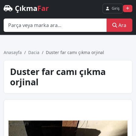
Çıkma
Far
Giriş
Ara
Anasayfa
Dacia
Duster far camı çıkma orjinal
Duster far camı çıkma
orjinal