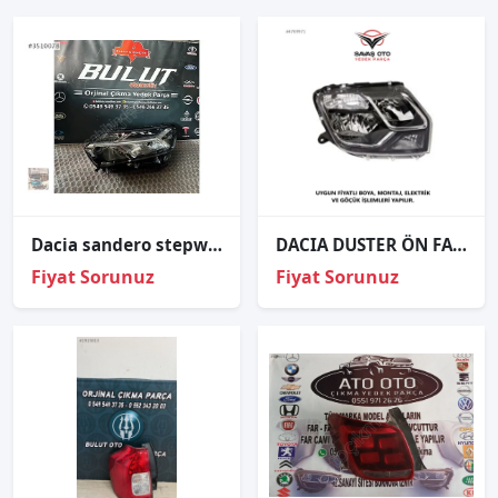
Dacia sandero stepway sol ön ledli far 2020-2023
DACIA DUSTER ÖN FAR KABLOLU SAĞ SOL 2013 VE ÜZERİ / TAİWAN
Fiyat Sorunuz
Fiyat Sorunuz