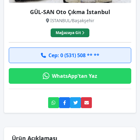
GÜL-SAN Oto Çıkma İstanbul
İSTANBUL/Başakşehir
Mağazaya Git
Cep: 0 (531) 508 ** **
WhatsApp'tan Yaz
Ürün Açıklaması