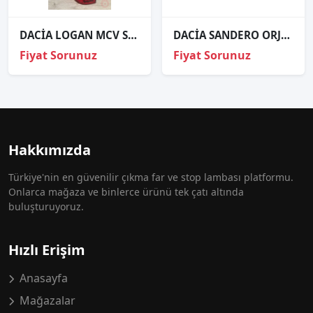
DACİA LOGAN MCV SOL STOP ÇIKMA ORJİNAL
DACİA SANDERO ORJİNAL ÇIKMA SOL STOP
Fiyat Sorunuz
Fiyat Sorunuz
Hakkımızda
Türkiye'nin en güvenilir çıkma far ve stop lambası platformu.
Onlarca mağaza ve binlerce ürünü tek çatı altında
buluşturuyoruz.
Hızlı Erişim
Anasayfa
Mağazalar