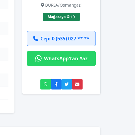
BURSA/Osmangazi
Mağazaya Git
Cep: 0 (535) 027 ** **
WhatsApp'tan Yaz