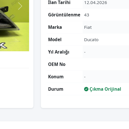
İlan Tarihi
12.04.2026
Görüntülenme
43
Marka
Fiat
Model
Ducato
Yıl Aralığı
-
OEM No
Konum
-
Durum
Çıkma Orijinal