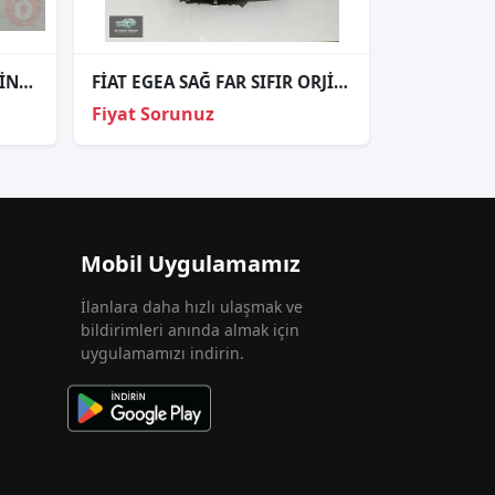
FIAT EGEA SAĞ ÖN FAR ORJİNAL ÇIKMA PARÇALARI
FİAT EGEA SAĞ FAR SIFIR ORJİNAL
Fiyat Sorunuz
Mobil Uygulamamız
İlanlara daha hızlı ulaşmak ve
bildirimleri anında almak için
uygulamamızı indirin.