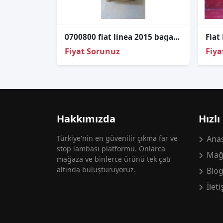
0700800 fiat linea 2015 bagaj - iç aydınlatma lambası
Fiyat Sorunuz
Fiya
Hakkımızda
Hızlı
Türkiye'nin en güvenilir çıkma far ve
Anas
stop lambası platformu. Onlarca
Mağ
mağaza ve binlerce ürünü tek çatı
altında buluşturuyoruz.
Blo
İlet