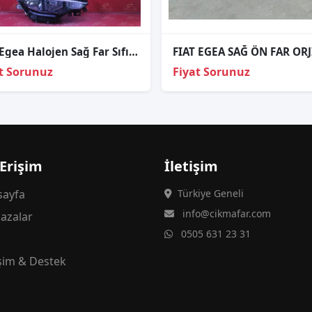
Fi̇at Egea Halojen Sağ Far Sıfır Orj Si̇yah 2018-2020
t Sorunuz
Fiyat Sorunuz
 Erişim
İletişim
ayfa
Türkiye Geneli
info@cikmafar.com
azalar
0505 631 23 31
g
işim & Destek