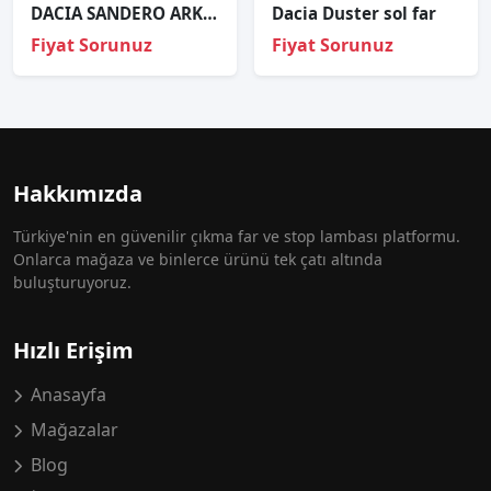
DACIA SANDERO ARKA STOP SAĞ SOL 2008 2009 2010 2011 2012 / TAİWAN
Dacia Duster sol far
Fiyat Sorunuz
Fiyat Sorunuz
Hakkımızda
Türkiye'nin en güvenilir çıkma far ve stop lambası platformu.
Onlarca mağaza ve binlerce ürünü tek çatı altında
buluşturuyoruz.
Hızlı Erişim
Anasayfa
Mağazalar
Blog