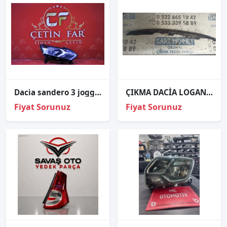
Daci̇a sandero 3 jogger sağ far orj çıkma i̇çi̇ krom 2023-2024
ÇIKMA DACİA LOGAN SAĞ ÖN FAR KAŞI
Fiyat Sorunuz
Fiyat Sorunuz