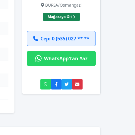
BURSA/Osmangazi
Mağazaya Git
Cep: 0 (535) 027 ** **
WhatsApp'tan Yaz