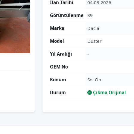
İlan Tarihi
04.03.2026
Görüntülenme
39
Marka
Dacia
Model
Duster
Yıl Aralığı
-
OEM No
Konum
Sol Ön
Durum
Çıkma Orijinal