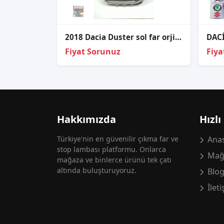
2018 Dacia Duster sol far orjinal çıkma
Fiyat Sorunuz
Fiya
Hakkımızda
Hızlı
Türkiye'nin en güvenilir çıkma far ve
Anas
stop lambası platformu. Onlarca
Mağ
mağaza ve binlerce ürünü tek çatı
altında buluşturuyoruz.
Blo
İlet