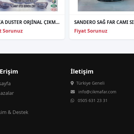
DACİA DUSTER ORJİNAL ÇIKMA SOL FAR D
SANDERO SAĞ FAR CAMI SI
t Sorunuz
Fiyat Sorunuz
 Erişim
İletişim
ayfa
Türkiye Geneli
info@cikmafar.com
azalar
0505 631 23 31
g
işim & Destek