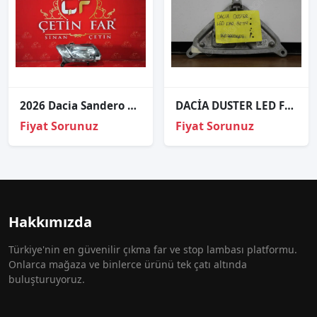
2026 Dacia Sandero Sağ Ön Far
DACİA DUSTER LED FAR BEYNİ 1407000407
Fiyat Sorunuz
Fiyat Sorunuz
Hakkımızda
Türkiye'nin en güvenilir çıkma far ve stop lambası platformu.
Onlarca mağaza ve binlerce ürünü tek çatı altında
buluşturuyoruz.