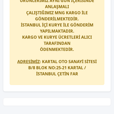
ÜRÜNLERİMİZ AYNI GÜN İÇERİSİNDE
ANLAŞMALI
ÇALIŞTIĞIMIZ
MNG KARGO
İLE
GÖNDERİLMEKTEDİR.
İSTANBUL İÇİ
KURYE
İLE GÖNDERİM
YAPILMAKTADIR.
KARGO
VE
KURYE
ÜCRETLERİ ALICI
TARAFINDAN
ÖDENMEKTEDİR.
ADRESİMİZ
: KARTAL OTO SANAYİ SİTESİ
B/8 BLOK NO:25-21 KARTAL /
İSTANBUL
ÇETİN FAR