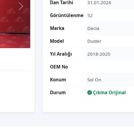
İlan Tarihi
31.01.2026
Görüntülenme
52
Marka
Dacia
Model
Duster
Yıl Aralığı
2018-2020
OEM No
Konum
Sol Ön
Durum
Çıkma Orijinal