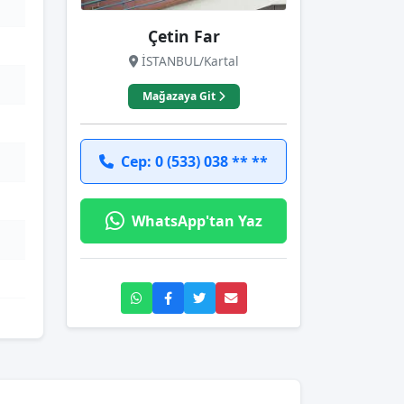
Çetin Far
İSTANBUL/Kartal
Mağazaya Git
Cep: 0 (533) 038 ** **
WhatsApp'tan Yaz