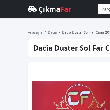
Çıkma
Far
Anasayfa
Dacia
Daci̇a Duster Sol Far Cami 2
Daci̇a Duster Sol Far 