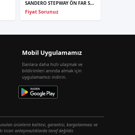
SANDERO STEPWAY ÖN FAR SOL LEDLİ KROM ÇİZGİLİ 2021+ 260101940R
Fiyat Sorunuz
Mobil Uygulamamız
İlanlara daha hızlı ulaşmak ve
bildirimleri anında almak için
uygulamamızı indirin.
unulan ürünlerin kalitesi, garantisi, kargolanması ve
i ticari anlaşmazlıklarda taraf değildir.