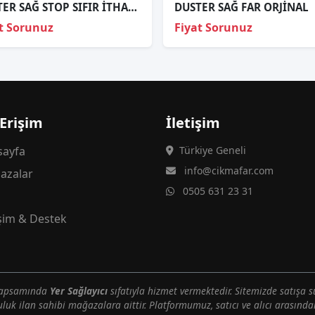
DUSTER SAĞ STOP SIFIR İTHAL 2018-2021 265503601R
DUSTER SAĞ FAR ORJİNAL
t Sorunuz
Fiyat Sorunuz
 Erişim
İletişim
ayfa
Türkiye Geneli
info@cikmafar.com
azalar
0505 631 23 31
g
işim & Destek
 kapsamında
Yer Sağlayıcı
sıfatıyla hizmet vermektedir. Sitemizde satışa s
uluk ilan sahibi mağazalara aittir. Platformumuz, satıcı ve alıcı arasındak