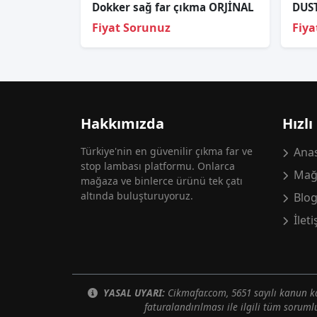
Dokker sağ far çıkma ORJİNAL
Fiyat Sorunuz
Fiya
Hakkımızda
Hızlı
Türkiye'nin en güvenilir çıkma far ve
Anas
stop lambası platformu. Onlarca
Mağ
mağaza ve binlerce ürünü tek çatı
altında buluşturuyoruz.
Blo
İlet
YASAL UYARI:
Cikmafar.com, 5651 sayılı kanun
faturalandırılması ile ilgili tüm soruml