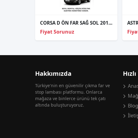
CORSA D ÖN FAR SAĞ SOL 2011 VE ÜZERİ / KAMPANYA
Fiyat Sorunuz
Fiya
Hakkımızda
Hızlı
Türkiye'nin en güvenilir çıkma far ve
Anas
stop lambası platformu. Onlarca
Mağ
mağaza ve binlerce ürünü tek çatı
altında buluşturuyoruz.
Blo
İlet