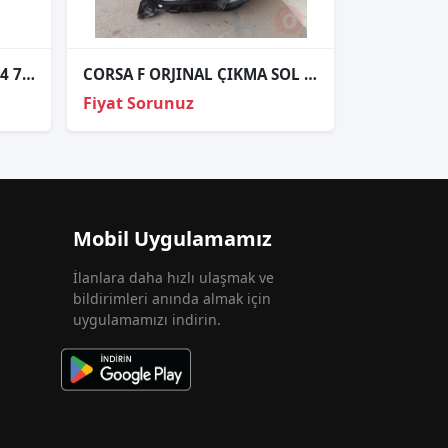
ÇIKMA OPEL MERIVA 93 394 755 93394755 FAR ANAHTARI
CORSA F ORJINAL ÇIKMA SOL FAR
Fiyat Sorunuz
Mobil Uygulamamız
İlanlara daha hızlı ulaşmak ve
bildirimleri anında almak için
uygulamamızı indirin.