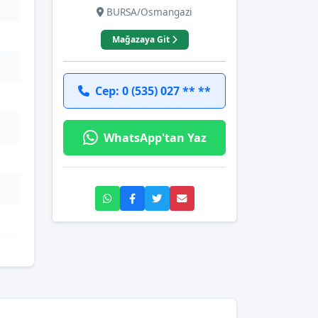
BURSA/Osmangazi
Mağazaya Git
Cep: 0 (535) 027 ** **
WhatsApp'tan Yaz