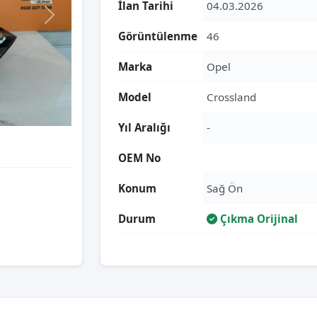
İlan Tarihi
04.03.2026
Görüntülenme
46
Marka
Opel
Model
Crossland
Yıl Aralığı
-
OEM No
Konum
Sağ Ön
Durum
Çıkma Orijinal