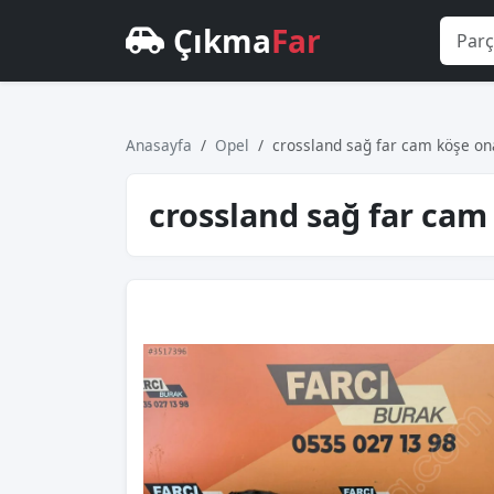
Çıkma
Far
Anasayfa
Opel
crossland sağ far cam köşe on
crossland sağ far cam