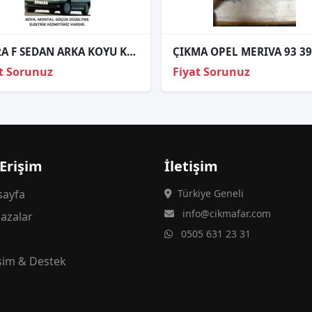
ASTRA F SEDAN ARKA KOYU KRISTAL STOP SAĞ SOL 1996 1997 1998 1999
t Sorunuz
Fiyat Sorunuz
 Erişim
İletişim
ayfa
Türkiye Geneli
info@cikmafar.com
azalar
0505 631 23 31
g
işim & Destek