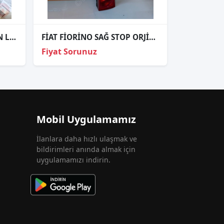
FİAT TİPO 1989-1998 TAVAN LAMBASI..085 6601
FİAT FİORİNO SAĞ STOP ORJİNAL
Fiyat Sorunuz
Mobil Uygulamamız
İlanlara daha hızlı ulaşmak ve
bildirimleri anında almak için
uygulamamızı indirin.