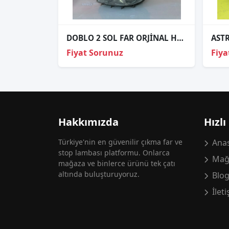
DOBLO 2 SOL FAR ORJİNAL HATASIZ
Fiyat Sorunuz
Fiya
Hakkımızda
Hızlı
Türkiye'nin en güvenilir çıkma far ve
Anas
stop lambası platformu. Onlarca
Mağ
mağaza ve binlerce ürünü tek çatı
altında buluşturuyoruz.
Blo
İlet