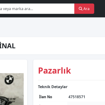
Ara
JİNAL
Pazarlık
Teknik Detaylar
İlan No
47518571