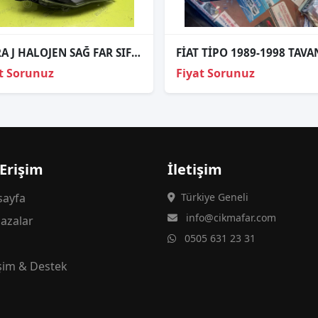
ASTRA J HALOJEN SAĞ FAR SIFIR İTHAL DEPO
t Sorunuz
Fiyat Sorunuz
 Erişim
İletişim
ayfa
Türkiye Geneli
info@cikmafar.com
azalar
0505 631 23 31
g
işim & Destek