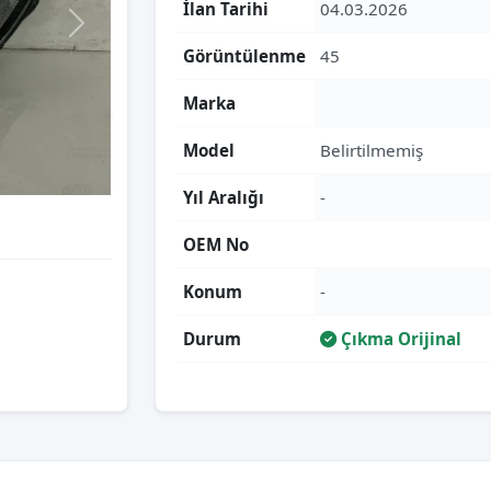
İlan Tarihi
04.03.2026
Görüntülenme
45
Marka
Model
Belirtilmemiş
Yıl Aralığı
-
OEM No
Konum
-
Durum
Çıkma Orijinal