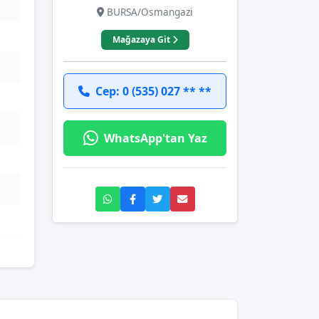
BURSA/Osmangazi
Mağazaya Git
Cep: 0 (535) 027 ** **
WhatsApp'tan Yaz