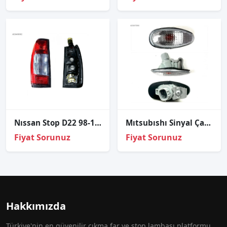
Nıssan Stop D22 98-12/Yd25 98-12/Np300 98-12 Sol
Mıtsubıshı Sinyal Çamurluk Outlander 01-07/Pajero 04-06
Fiyat Sorunuz
Fiyat Sorunuz
Hakkımızda
Türkiye'nin en güvenilir çıkma far ve stop lambası platformu.