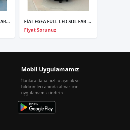
SCİROCCO TAKIM XENON FAR ORJİNAL
FİAT EGEA FULL LED SOL FAR HATASIZ
Fiyat Sorunuz
Mobil Uygulamamız
İlanlara daha hızlı ulaşmak ve
bildirimleri anında almak için
uygulamamızı indirin.