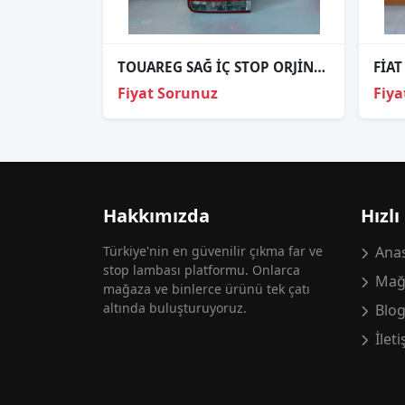
TOUAREG SAĞ İÇ STOP ORJİNAL 2003-2006 1
Fiyat Sorunuz
Fiya
Hakkımızda
Hızlı
Türkiye'nin en güvenilir çıkma far ve
Anas
stop lambası platformu. Onlarca
Mağ
mağaza ve binlerce ürünü tek çatı
altında buluşturuyoruz.
Blo
İlet