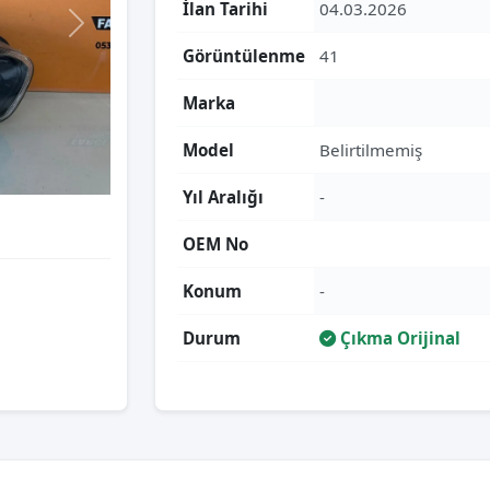
İlan Tarihi
04.03.2026
Görüntülenme
41
Marka
Model
Belirtilmemiş
Yıl Aralığı
-
OEM No
Konum
-
Durum
Çıkma Orijinal