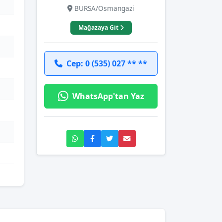
BURSA/Osmangazi
Mağazaya Git
Cep: 0 (535) 027 ** **
WhatsApp'tan Yaz