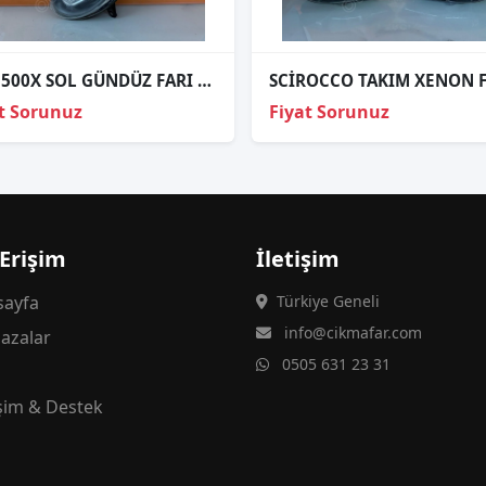
FİAT 500X SOL GÜNDÜZ FARI ORJİNAL HATASIZ 51937408
t Sorunuz
Fiyat Sorunuz
 Erişim
İletişim
ayfa
Türkiye Geneli
info@cikmafar.com
azalar
0505 631 23 31
g
işim & Destek