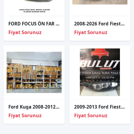
FORD FOCUS ÖN FAR MOTORLU SİYAH SAĞ SOL 2013 VE ÜZERİ / TAİWAN
2008-2026 Ford Fiesta Sağ Far
Fiyat Sorunuz
Fiyat Sorunuz
Ford Kuga 2008-2012 Xenon Far Beyni 6M2112K072AA
2009-2013 Ford Fiesta için Sağ Ön Far Çıkma Parçası
Fiyat Sorunuz
Fiyat Sorunuz