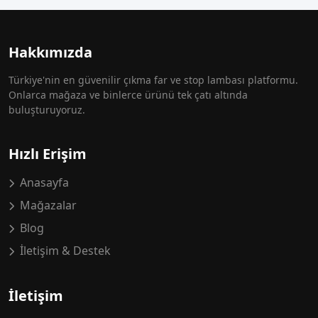
Hakkımızda
Türkiye'nin en güvenilir çıkma far ve stop lambası platformu.
Onlarca mağaza ve binlerce ürünü tek çatı altında
buluşturuyoruz.
Hızlı Erişim
Anasayfa
Mağazalar
Blog
İletişim & Destek
İletişim