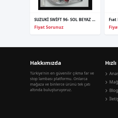
SUZUKİ SWİFT 96- SOL BEYAZ SİNYAL LAMBASI..,.,,
Fiyat Sorunuz
Fiya
Hakkımızda
Hızlı
Türkiye'nin en güvenilir çıkma far ve
Anas
stop lambası platformu. Onlarca
Mağ
mağaza ve binlerce ürünü tek çatı
altında buluşturuyoruz.
Blo
İlet