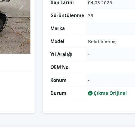
İlan Tarihi
04.03.2026
Görüntülenme
39
Marka
Model
Belirtilmemiş
Yıl Aralığı
-
OEM No
Konum
-
Durum
Çıkma Orijinal