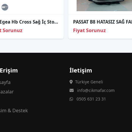
Fıat Egea Hb Cross Sağ İç Stop Lambası 2017-2021
t Sorunuz
Fiyat Sorunuz
 Erişim
İletişim
ayfa
Türkiye Geneli
info@cikmafar.com
azalar
0505 631 23 31
g
işim & Destek