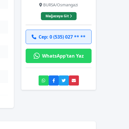
BURSA/Osmangazi
Mağazaya Git
Cep: 0 (535) 027 ** **
WhatsApp'tan Yaz