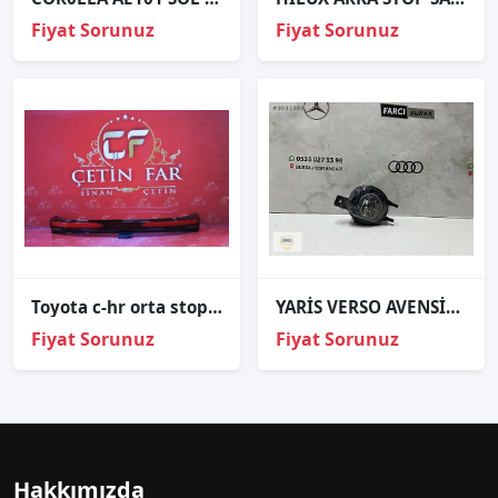
Fiyat Sorunuz
Fiyat Sorunuz
Toyota c-hr orta stop chr bagaj stop sıfır orj 81580-f4221
YARİS VERSO AVENSİS SOL SİS FARI ORJİNAL OEM81220-0D020
Fiyat Sorunuz
Fiyat Sorunuz
Hakkımızda