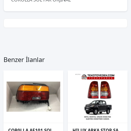
Benzer İlanlar
COR0LLA AE101 SOL STOP
HILUX ARKA STOP SAĞ SOL 2006 VE ÜZERİ / KAMPANYA