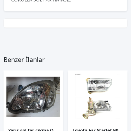
Benzer İlanlar
Yaris sol far çıkma ORJİNAL
Toyota Far Starlet 90-93 Sol