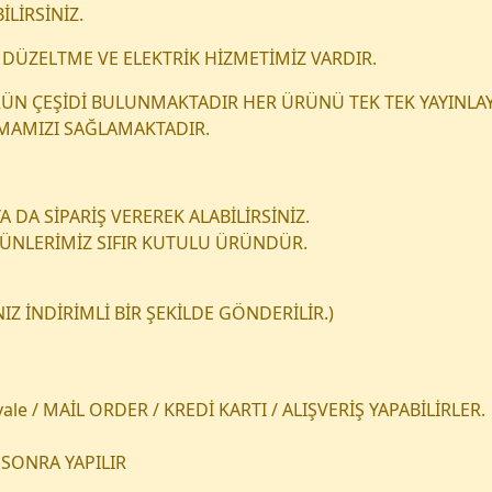
İLİRSİNİZ.
DÜZELTME VE ELEKTRİK HİZMETİMİZ VARDIR.
 ÜRÜN ÇEŞİDİ BULUNMAKTADIR HER ÜRÜNÜ TEK TEK YAYINLAY
NMAMIZI SAĞLAMAKTADIR.
 DA SİPARİŞ VEREREK ALABİLİRSİNİZ.
RÜNLERİMİZ SIFIR KUTULU ÜRÜNDÜR.
Z İNDİRİMLİ BİR ŞEKİLDE GÖNDERİLİR.)
le / MAİL ORDER / KREDİ KARTI / ALIŞVERİŞ YAPABİLİRLER.
SONRA YAPILIR