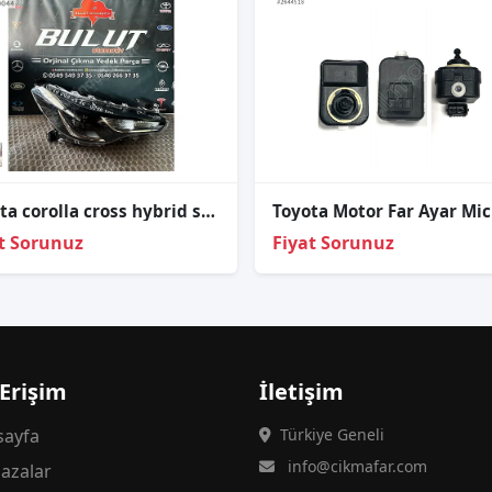
Toyota corolla cross hybrid sağ ön far 2022-2023
t Sorunuz
Fiyat Sorunuz
 Erişim
İletişim
ayfa
Türkiye Geneli
info@cikmafar.com
azalar