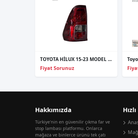
TOYOTA HİLUX 15-23 MODEL LEDSİZ TİP SOL STOP 81550-0K260
Fiyat Sorunuz
Fiya
Hakkımızda
Hızlı
Türkiye'nin en güvenilir çıkma far ve
Anas
stop lambası platformu. Onlarca
Mağ
mağaza ve binlerce ürünü tek çatı