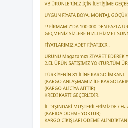
VB ÜRÜNLERİNİZ İÇİN İLETİŞİME GEÇEB
UYGUN FİYATA BOYA, MONTAJ, GÖÇÜK 
! ! FİRMAMIZ'DA 100.000 DEN FAZLA
GEÇMENİZ SİZLERE HIZLI HİZMET SU
FİYATLARIMIZ ADET FİYATIDIR..
ÜRÜNÜ Mağazamızı ZİYARET EDEREK YA
2.EL ÜRÜN SATIŞIMIZ YOKTUR.TÜM Ü
TÜRKİYENİN 81 İLİNE KARGO İMKANI.
(KARGO ANLAŞMAMIZ İLE KARGOLARINI
(KARGO ALICIYA AİTTİR)
KREDİ KARTI GEÇERLİDİR.
İL DIŞINDAKİ MÜŞTERİLERİMİZDE / Hava
(KAPIDA ÖDEME YOKTUR)
KARGO CIKIŞLARI ÖDEME ALINDIKTAN 