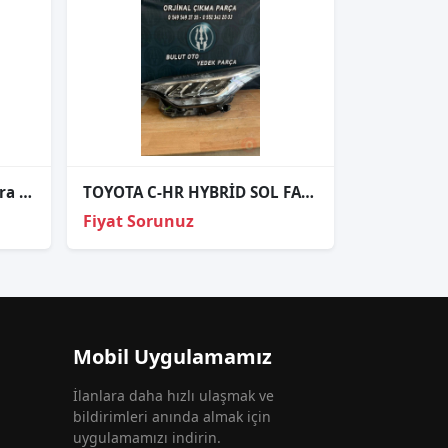
Toyota Motor Far Ayar Micra 02-08/Yaris 06-11/Rav4 06-09
TOYOTA C-HR HYBRİD SOL FAR ÇIKMA
Fiyat Sorunuz
Mobil Uygulamamız
İlanlara daha hızlı ulaşmak ve
bildirimleri anında almak için
uygulamamızı indirin.