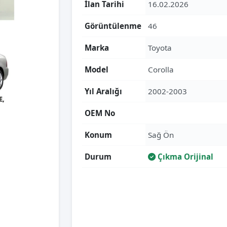
İlan Tarihi
16.02.2026
Görüntülenme
46
Marka
Toyota
Model
Corolla
Yıl Aralığı
2002-2003
OEM No
Konum
Sağ Ön
Durum
Çıkma Orijinal