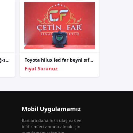
Toyota Corolla Dış Stop Sağ-sol Takım (ledsiz)
Toyota hi̇lux led far beyni̇ sıfır orj 2024-2025 89907-71020
Fiyat Sorunuz
Mobil Uygulamamız
İlanlara daha hızlı ulaşmak ve
bildirimleri anında almak için
uygulamamızı indirin.