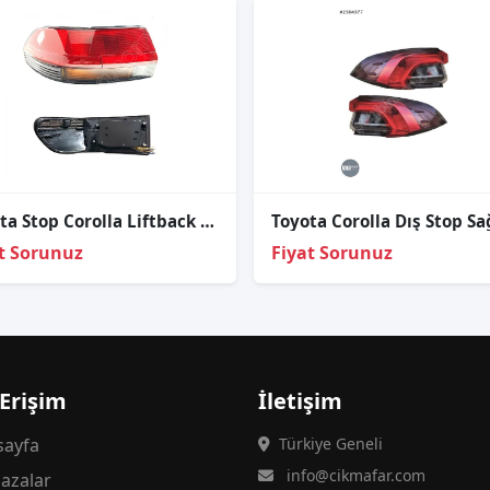
Toyota Stop Corolla Liftback 88-92 Sol
t Sorunuz
Fiyat Sorunuz
 Erişim
İletişim
ayfa
Türkiye Geneli
info@cikmafar.com
azalar