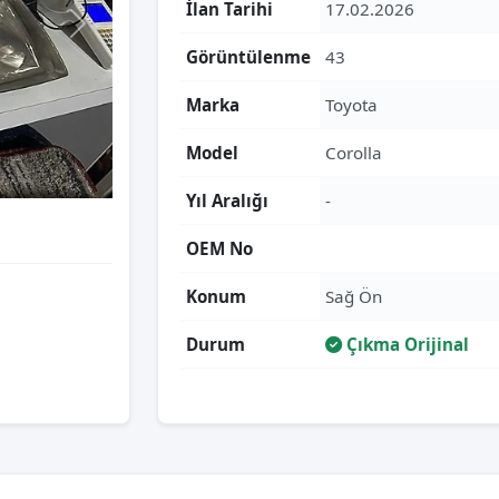
İlan Tarihi
17.02.2026
Görüntülenme
43
Marka
Toyota
Model
Corolla
Yıl Aralığı
-
OEM No
Konum
Sağ Ön
Durum
Çıkma Orijinal