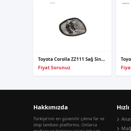
Toyota Corolla ZZ111 Sağ Sinyal Lambası 2001-2002
Fiyat Sorunuz
Fiya
Hakkımızda
Hızlı
Türkiye'nin en güvenilir çıkma far ve
Anas
stop lambası platformu. Onlarca
Mağ
mağaza ve binlerce ürünü tek çatı