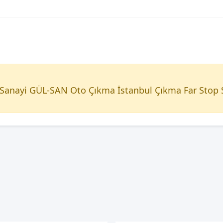
i Sanayi GÜL-SAN Oto Çıkma İstanbul Çıkma Far Stop 