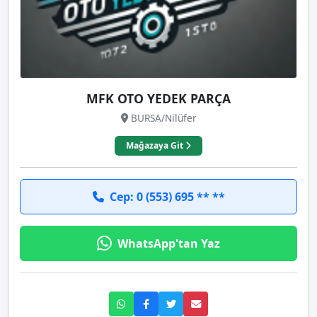
MFK OTO YEDEK PARÇA
BURSA/Nilüfer
Mağazaya Git
Cep: 0 (553) 695 ** **
WhatsApp'tan Yaz