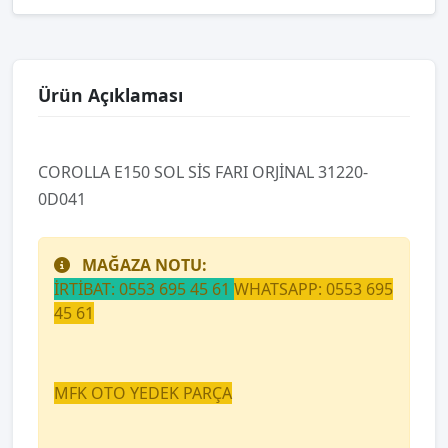
Ürün Açıklaması
COROLLA E150 SOL SİS FARI ORJİNAL 31220-
0D041
MAĞAZA NOTU:
İRTİBAT: 0553 695 45 61
WHATSAPP: 0553 695
45 61
MFK OTO YEDEK PARÇA