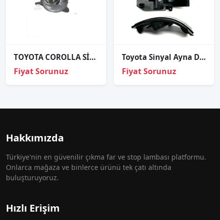
TOYOTA COROLLA SİS FARI SOL 2005-2006
Toyota Sinyal Ayna Dikiz Rav4 14-17 Sağ
Fiyat Sorunuz
Fiyat Sorunuz
Hakkımızda
Türkiye'nin en güvenilir çıkma far ve stop lambası platformu.
Onlarca mağaza ve binlerce ürünü tek çatı altında
buluşturuyoruz.
Hızlı Erişim