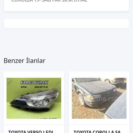
Benzer İlanlar
TOYOTA VERSO LEDLİ SOL FAR ORJİNAL 2013- 81150-0F180-00
TOYOTA COROLLA SAĞ ÖN FAR