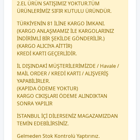
2.EL ÜRÜN SATIŞIMIZ YOKTUR.TÜM
ÜRÜNLERİMİZ SIFIR KUTULU ÜRÜNDÜR.
TÜRKİYENİN 81 İLİNE KARGO İMKANI.
(KARGO ANLAŞMAMIZ İLE KARGOLARINIZ
İNDİRİMLİ BİR ŞEKİLDE GÖNDERİLİR.)
(KARGO ALICIYA AİTTİR)
KREDİ KARTI GEÇERLİDİR.
İL DIŞINDAKİ MÜŞTERİLERİMİZDE / Havale /
MAİL ORDER / KREDİ KARTI / ALIŞVERİŞ
YAPABİLİRLER.
(KAPIDA ÖDEME YOKTUR)
KARGO CIKIŞLARI ÖDEME ALINDIKTAN
SONRA YAPILIR
İSTANBUL İÇİ DİLERSENİZ MAGAZAMIZDAN
TEMİN EDEBİLİRSİNİZ.
Gelmeden Stok Kontrolü Yaptırınız.