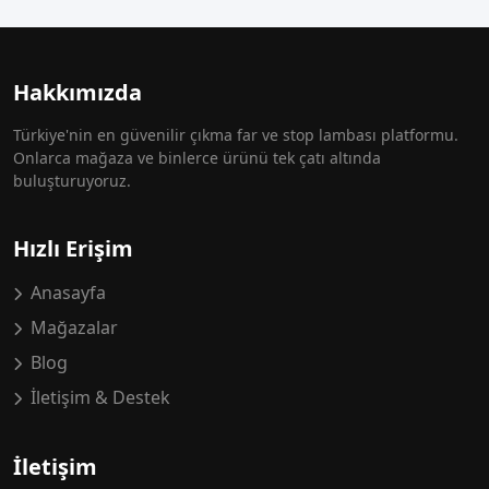
Hakkımızda
Türkiye'nin en güvenilir çıkma far ve stop lambası platformu.
Onlarca mağaza ve binlerce ürünü tek çatı altında
buluşturuyoruz.
Hızlı Erişim
Anasayfa
Mağazalar
Blog
İletişim & Destek
İletişim