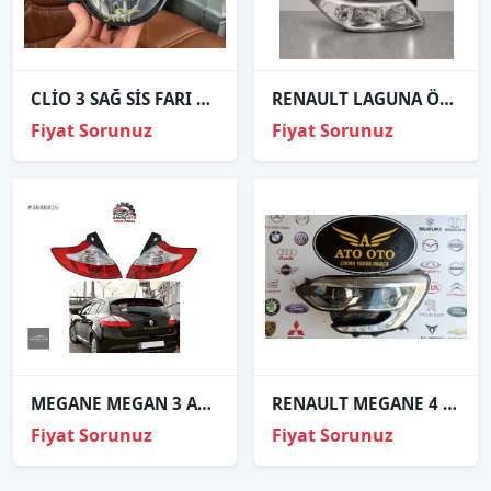
CLİO 3 SAĞ SİS FARI ORJİNAL SIFIR 8200002470
RENAULT LAGUNA ÖN FAR SAĞ SOL 2001 VE ÜZERİ / TAİWAN
Fiyat Sorunuz
Fiyat Sorunuz
MEGANE MEGAN 3 ARKA STOP DIŞ SAĞ SOL HB 2009-2015 ADT FYT
RENAULT MEGANE 4 ORJİNAL ÇIKMA SOL FAR (SARI SOKET) v
Fiyat Sorunuz
Fiyat Sorunuz