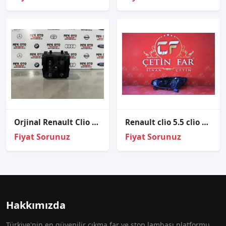
Orjinal Renault Clio 4 Captur Far Ayar Düğmesi 251900567R
Renault cli̇o 5.5 cli̇o 6 led sol far kasasi 2023-2025
Fiyat Sorunuz
Fiyat Sorunuz
Hakkımızda
Türkiye'nin en güvenilir çıkma far ve stop lambası platformu.