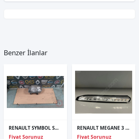
Benzer İlanlar
RENAULT SYMBOL SOL ÖN FAR ORJINAL ÇIKMA PARÇA
RENAULT MEGANE 3 RS SOL GÜNDÜZ FARI ORJİNAL 266053123R
Fiyat Sorunuz
Fiyat Sorunuz