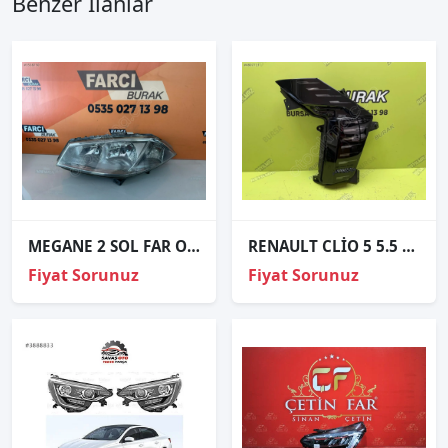
Benzer İlanlar
MEGANE 2 SOL FAR ORJİNAL
RENAULT CLİO 5 5.5 SAĞ GÜNDÜZ FARI LEDİ ORJİNAL SIFIR 266002703R
Fiyat Sorunuz
Fiyat Sorunuz