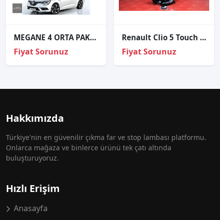
MEGANE 4 ORTA PAKET FAR SAĞ SOL AY LEDLİ 2016+ TOUCH 260607159R
Renault Clio 5 Touch Sol Far Sıfır Orjinal Dolu
Fiyat Sorunuz
Fiyat Sorunuz
Hakkımızda
Türkiye'nin en güvenilir çıkma far ve stop lambası platformu.
Onlarca mağaza ve binlerce ürünü tek çatı altında
buluşturuyoruz.
Hızlı Erişim
Anasayfa