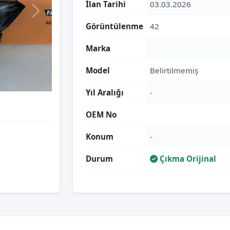
İlan Tarihi
03.03.2026
Görüntülenme
42
Marka
Model
Belirtilmemiş
Yıl Aralığı
-
OEM No
Konum
-
Durum
Çıkma Orijinal