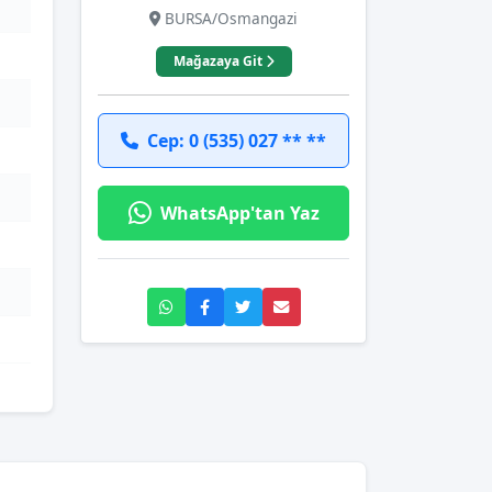
BURSA/Osmangazi
Mağazaya Git
Cep: 0 (535) 027 ** **
WhatsApp'tan Yaz