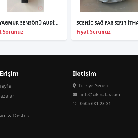
FAR YAGMUR SENSÖRÜ AUDİ A6 8k0955559AH - 8K0910557
t Sorunuz
Fiyat Sorunuz
 Erişim
İletişim
ayfa
Türkiye Geneli
info@cikmafar.com
azalar
0505 631 23 31
g
işim & Destek