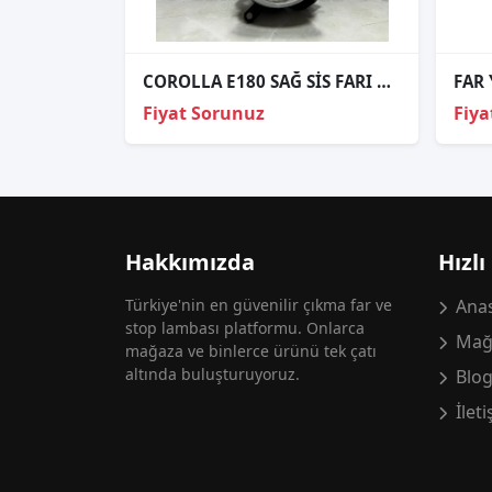
COROLLA E180 SAĞ SİS FARI ORJİNAL 8121002110
Fiyat Sorunuz
Fiya
Hakkımızda
Hızlı
Türkiye'nin en güvenilir çıkma far ve
Anas
stop lambası platformu. Onlarca
Mağ
mağaza ve binlerce ürünü tek çatı
altında buluşturuyoruz.
Blo
İlet