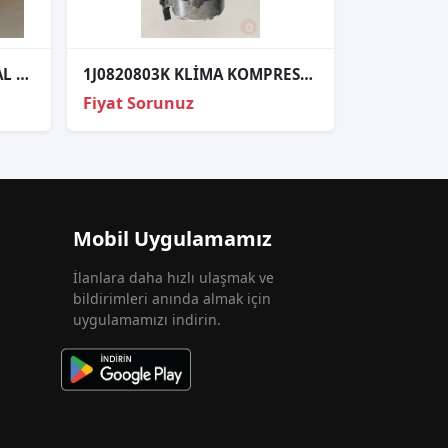
SCENİC SAĞ FAR SIFIR İTHAL 06-
1J0820803K KLİMA KOMPRESÖRÜ GOLF4 BORA TOLEDO
Fiyat Sorunuz
Mobil Uygulamamız
İlanlara daha hızlı ulaşmak ve
bildirimleri anında almak için
uygulamamızı indirin.