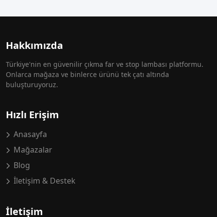
Hakkımızda
Türkiye'nin en güvenilir çıkma far ve stop lambası platformu.
Onlarca mağaza ve binlerce ürünü tek çatı altında
buluşturuyoruz.
Hızlı Erişim
Anasayfa
Mağazalar
Blog
İletişim & Destek
İletişim