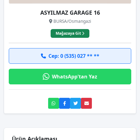
ASYILMAZ GARAGE 16
BURSA/Osmangazi
Mağazaya Git
Cep: 0 (535) 027 ** **
WhatsApp'tan Yaz
Ürün Açıklaması