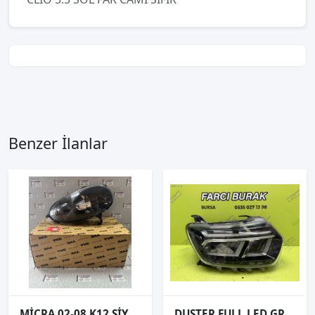
Benzer İlanlar
MİCRA 02-08 K12 SİYAH SAĞ FAR
DUSTER FULL LED GRİ SAĞ FAR ORJİNAL 2021- 260109550R