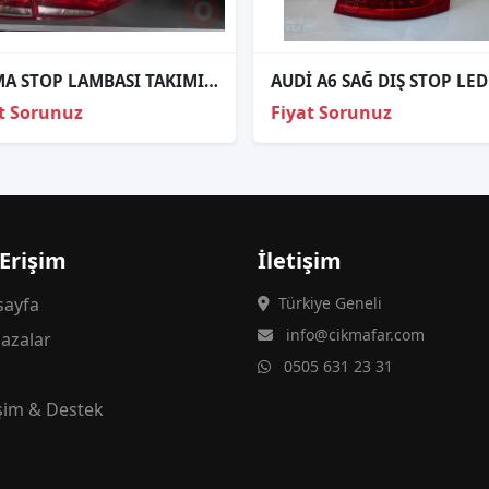
ÇIKMA STOP LAMBASI TAKIMI AUDİ A3 SEDAN
t Sorunuz
Fiyat Sorunuz
 Erişim
İletişim
ayfa
Türkiye Geneli
info@cikmafar.com
azalar
0505 631 23 31
g
işim & Destek