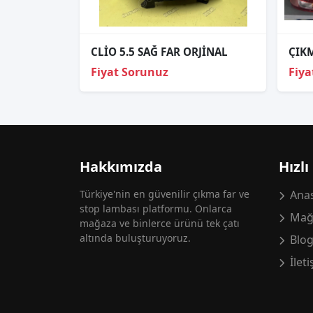
CLİO 5.5 SAĞ FAR ORJİNAL
Fiyat Sorunuz
Fiya
Hakkımızda
Hızlı
Türkiye'nin en güvenilir çıkma far ve
Anas
stop lambası platformu. Onlarca
Mağ
mağaza ve binlerce ürünü tek çatı
altında buluşturuyoruz.
Blo
İlet