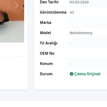
İlan Tarihi
03.03.2026
Görüntülenme
43
Marka
Model
Belirtilmemiş
Yıl Aralığı
-
OEM No
Konum
-
Durum
Çıkma Orijinal