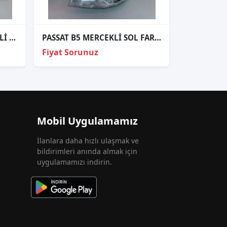
AUDİ A6 SAĞ DIŞ STOP LEDLİ SIFIR 09-11
PASSAT B5 MERCEKLİ SOL FAR SIFIR İTHAL 01-05
Fiyat Sorunuz
Mobil Uygulamamız
İlanlara daha hızlı ulaşmak ve
bildirimleri anında almak için
uygulamamızı indirin.