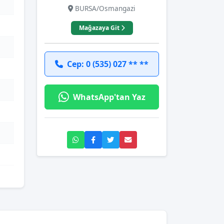
BURSA/Osmangazi
Mağazaya Git
Cep: 0 (535) 027 ** **
WhatsApp'tan Yaz