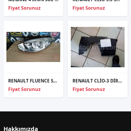
Fiyat Sorunuz
Fiyat Sorunuz
RENAULT FLUENCE SOL ÖN FAR ORJİNAL ÇIKMA PARÇALAR
RENAULT CLİO-3 DİREKSİYON ALT KAPLAMASI FAR YÖNLENDİRME DÜĞM
Fiyat Sorunuz
Fiyat Sorunuz
Hakkımızda