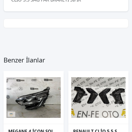
Benzer İlanlar
MEGANE 4 İCON SOL FAR ORJİNAL
RENAULT CLİO 5.5 SOL SİS GÜNDÜZ LED FAR KASASI