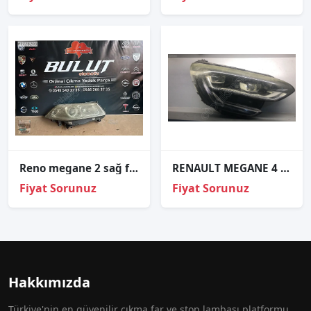
Reno megane 2 sağ far
RENAULT MEGANE 4 ORJİNAL ÇIKMA SAĞ FAR
Fiyat Sorunuz
Fiyat Sorunuz
Hakkımızda
Türkiye'nin en güvenilir çıkma far ve stop lambası platformu.