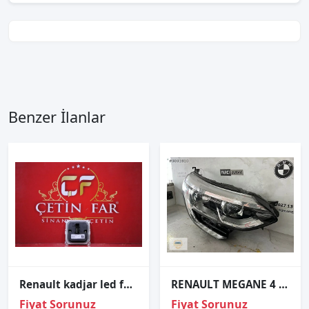
Benzer İlanlar
Renault kadjar led far beyni̇ sıfır orji̇nal a2c90665805
RENAULT MEGANE 4 MAKYAJLI SAĞ FAR ORJİNAL
Fiyat Sorunuz
Fiyat Sorunuz