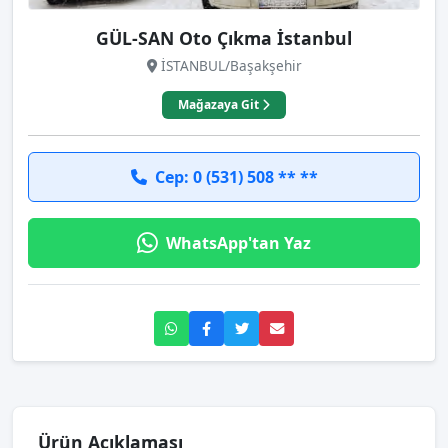
GÜL-SAN Oto Çıkma İstanbul
İSTANBUL/Başakşehir
Mağazaya Git
Cep: 0 (531) 508 ** **
WhatsApp'tan Yaz
Ürün Açıklaması