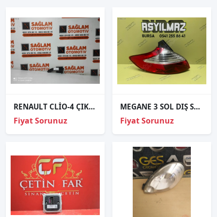
RENAULT CLİO-4 ÇIKMA ARKA STOP LAMBA KAŞI OEM; 850764232R
MEGANE 3 SOL DIŞ STOP SIFIR İTHAL
Fiyat Sorunuz
Fiyat Sorunuz