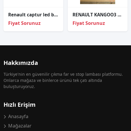
Renault captur led beyni̇ sıfır ori̇ji̇nal a2c906658030
RENAULT KANGOO3 SOL ÖN FAR ORJİNAL ÇIKMA PARÇA
Fiyat Sorunuz
Fiyat Sorunuz
Hakkımızda
Türkiye'nin en güvenilir çıkma far ve stop lambası platformu.
Onlarca mağaza ve binlerce ürünü tek çatı altında
buluşturuyoruz.
Hızlı Erişim
Anasayfa
Mağazalar