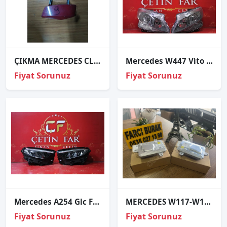
ÇIKMA MERCEDES CLA W117 SAĞ FAR YIKAMA KAPAĞI A1178851522
Mercedes W447 Vi̇to Halojen Sağ Sol Far Sıfır 2014-2017
Fiyat Sorunuz
Fiyat Sorunuz
Mercedes A254 Glc Ful Led Sağ Sol Far Sıfır Orj 2023 A2549061600 A2549061500
MERCEDES W117-W156 GLA FAR BEYNİ D3S
Fiyat Sorunuz
Fiyat Sorunuz