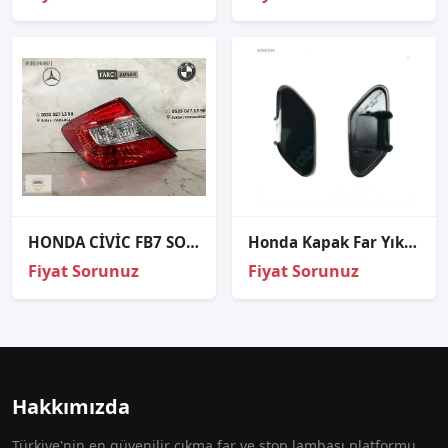
HONDA CİVİC FB7 SOL STOP ORJİNAL
Honda Kapak Far Yıkama Crv 12-17 Sol
Fiyat Sorunuz
Fiyat Sorunuz
Hakkımızda
Türkiye'nin en güvenilir çıkma far ve stop lambası platformu.