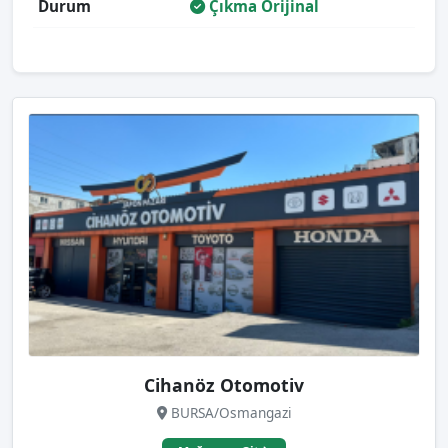
Durum
Çıkma Orijinal
Cihanöz Otomotiv
BURSA/Osmangazi