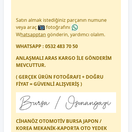
Satın almak istediğiniz parçanın numune
veya araç
fotoğrafını
W
hatsapptan
gönderin, yardımcı olalım.
WHATSAPP : 0532 483 70 50
ANLAŞMALI ARAS KARGO İLE GÖNDERİM
MEVCUTTUR.
( GERÇEK ÜRÜN FOTOĞRAFI + DOĞRU
FİYAT = GÜVENLİ ALIŞVERİŞ )
CİHANÖZ OTOMOTİV BURSA JAPON /
KOREA MEKANİK-KAPORTA OTO YEDEK