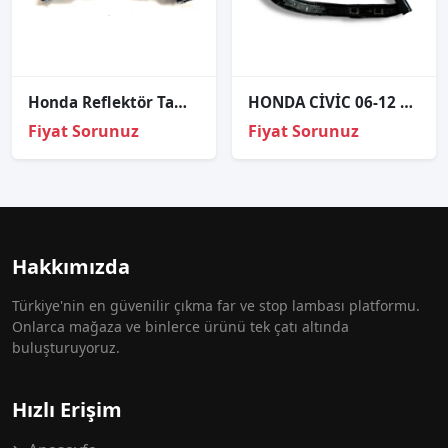
Honda Reflektör Tampon Hrv 16-18 Arka Sol
HONDA CİVİC 06-12 SAĞ FAR ALT BRAKETİ
Fiyat Sorunuz
Fiyat Sorunuz
Hakkımızda
Türkiye'nin en güvenilir çıkma far ve stop lambası platformu.
Onlarca mağaza ve binlerce ürünü tek çatı altında
buluşturuyoruz.
Hızlı Erişim