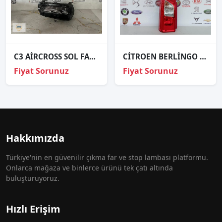
C3 AİRCROSS SOL FAR ORJİNAL
CİTROEN BERLİNGO ORJİNAL ÇIKMA SOL STOP
Fiyat Sorunuz
Fiyat Sorunuz
Hakkımızda
Türkiye'nin en güvenilir çıkma far ve stop lambası platformu.
Onlarca mağaza ve binlerce ürünü tek çatı altında
buluşturuyoruz.
Hızlı Erişim