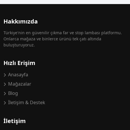
Hakkımızda
Türkiye'nin en güvenilir çıkma far ve stop lambası platformu.
Onlarca mağaza ve binlerce ürünü tek çatı altında
buluşturuyoruz.
Hızlı Erişim
Anasayfa
Mağazalar
Blog
İletişim & Destek
İletişim