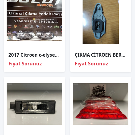
2017 Citroen c-elysee sağ sol far orjinal çıkma
ÇIKMA CİTROEN BERLİNGO 2008> SOL ARKA STOP DUYU
Fiyat Sorunuz
Fiyat Sorunuz