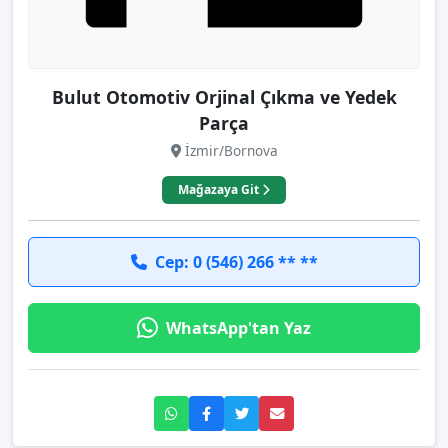
Bulut Otomotiv Orjinal Çıkma ve Yedek
Parça
İzmir/Bornova
Mağazaya Git
Cep: 0 (546) 266 ** **
WhatsApp'tan Yaz