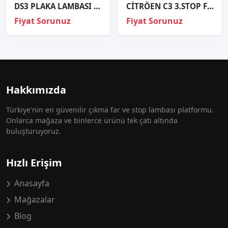
DS3 PLAKA LAMBASI ORJİNAL 9661480980
CİTRÖEN C3 3.STOP FREN LAMBASI ORJİNAL 9683116580
Fiyat Sorunuz
Fiyat Sorunuz
Hakkımızda
Türkiye'nin en güvenilir çıkma far ve stop lambası platformu.
Onlarca mağaza ve binlerce ürünü tek çatı altında
buluşturuyoruz.
Hızlı Erişim
Anasayfa
Mağazalar
Blog