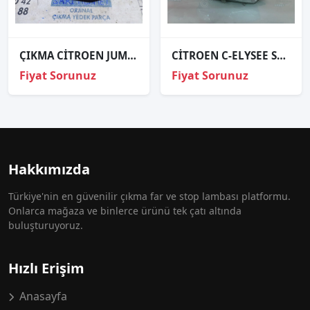
ÇIKMA CİTROEN JUMPER SAĞ FAR KAPAĞI
CİTROEN C-ELYSEE SAĞ FAR ORJİNAL
Fiyat Sorunuz
Fiyat Sorunuz
Hakkımızda
Türkiye'nin en güvenilir çıkma far ve stop lambası platformu.
Onlarca mağaza ve binlerce ürünü tek çatı altında
buluşturuyoruz.
Hızlı Erişim
Anasayfa