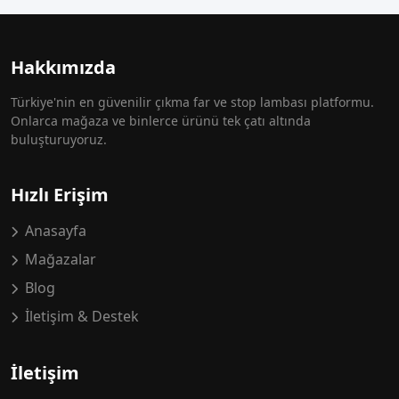
Hakkımızda
Türkiye'nin en güvenilir çıkma far ve stop lambası platformu.
Onlarca mağaza ve binlerce ürünü tek çatı altında
buluşturuyoruz.
Hızlı Erişim
Anasayfa
Mağazalar
Blog
İletişim & Destek
İletişim