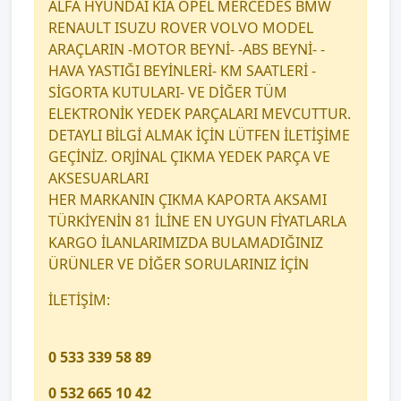
ALFA HYUNDAİ KİA OPEL MERCEDES BMW
RENAULT ISUZU ROVER VOLVO MODEL
ARAÇLARIN -MOTOR BEYNİ- -ABS BEYNİ- -
HAVA YASTIĞI BEYİNLERİ- KM SAATLERİ -
SİGORTA KUTULARI- VE DİĞER TÜM
ELEKTRONİK YEDEK PARÇALARI MEVCUTTUR.
DETAYLI BİLGİ ALMAK İÇİN LÜTFEN İLETİŞİME
GEÇİNİZ. ORJİNAL ÇIKMA YEDEK PARÇA VE
AKSESUARLARI
HER MARKANIN ÇIKMA KAPORTA AKSAMI
TÜRKİYENİN 81 İLİNE EN UYGUN FİYATLARLA
KARGO İLANLARIMIZDA BULAMADIĞINIZ
ÜRÜNLER VE DİĞER SORULARINIZ İÇİN
İLETİŞİM:
0 533 339 58 89
0 532 665 10 42