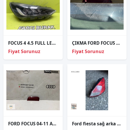
FOCUS 4 4.5 FULL LED SAĞ FAR ORJİNAL 2022-2025 NX7B-13E014-CF
ÇIKMA FORD FOCUS 1 3.STOP BAGAJ STOP
Fiyat Sorunuz
Fiyat Sorunuz
FORD FOCUS 04-11 ARKA TAMPON REFLEKTÖR ORJNAL
Ford fiesta sağ arka stop çıkma