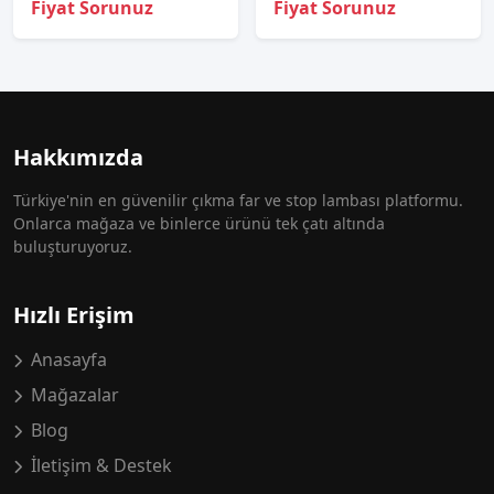
Fiyat Sorunuz
Fiyat Sorunuz
Hakkımızda
Türkiye'nin en güvenilir çıkma far ve stop lambası platformu.
Onlarca mağaza ve binlerce ürünü tek çatı altında
buluşturuyoruz.
Hızlı Erişim
Anasayfa
Mağazalar
Blog
İletişim & Destek