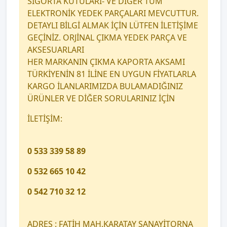
SİGORTA KUTULARI- VE DİĞER TÜM
ELEKTRONİK YEDEK PARÇALARI MEVCUTTUR.
DETAYLI BİLGİ ALMAK İÇİN LÜTFEN İLETİŞİME
GEÇİNİZ. ORJİNAL ÇIKMA YEDEK PARÇA VE
AKSESUARLARI
HER MARKANIN ÇIKMA KAPORTA AKSAMI
TÜRKİYENİN 81 İLİNE EN UYGUN FİYATLARLA
KARGO İLANLARIMIZDA BULAMADIĞINIZ
ÜRÜNLER VE DİĞER SORULARINIZ İÇİN
İLETİŞİM:
0 533 339 58 89
0 532 665 10 42
0 542 710 32 12
ADRES : FATİH MAH.KARATAY SANAYİTORNA