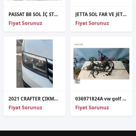
PASSAT B8 SOL İÇ STOP ORJİNAL SÖKME
JETTA SOL FAR VE JETTA TÜM ORJİNAL ÇIKMA YEDEK PARÇALAR
Fiyat Sorunuz
Fiyat Sorunuz
2021 CRAFTER ÇIKMA ORJİNAL SAĞ ÖN FAR
036971824A vw golf motor içi tesisat
Fiyat Sorunuz
Fiyat Sorunuz