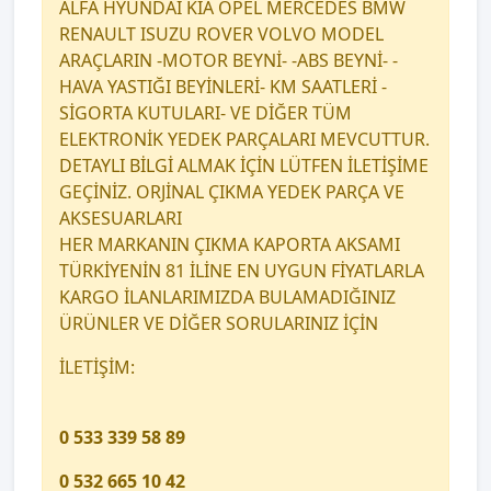
ALFA HYUNDAİ KİA OPEL MERCEDES BMW
RENAULT ISUZU ROVER VOLVO MODEL
ARAÇLARIN -MOTOR BEYNİ- -ABS BEYNİ- -
HAVA YASTIĞI BEYİNLERİ- KM SAATLERİ -
SİGORTA KUTULARI- VE DİĞER TÜM
ELEKTRONİK YEDEK PARÇALARI MEVCUTTUR.
DETAYLI BİLGİ ALMAK İÇİN LÜTFEN İLETİŞİME
GEÇİNİZ. ORJİNAL ÇIKMA YEDEK PARÇA VE
AKSESUARLARI
HER MARKANIN ÇIKMA KAPORTA AKSAMI
TÜRKİYENİN 81 İLİNE EN UYGUN FİYATLARLA
KARGO İLANLARIMIZDA BULAMADIĞINIZ
ÜRÜNLER VE DİĞER SORULARINIZ İÇİN
İLETİŞİM:
0 533 339 58 89
0 532 665 10 42