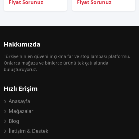
Fiyat Sorunuz
Fiyat Sorunuz
Hakkımızda
Türkiye'nin en güvenilir çıkma far ve stop lambası platformu.
Onlarca mağaza ve binlerce ürünü tek çatı altında
buluşturuyoruz.
Hızlı Erişim
Anasayfa
Mağazalar
Blog
İletişim & Destek