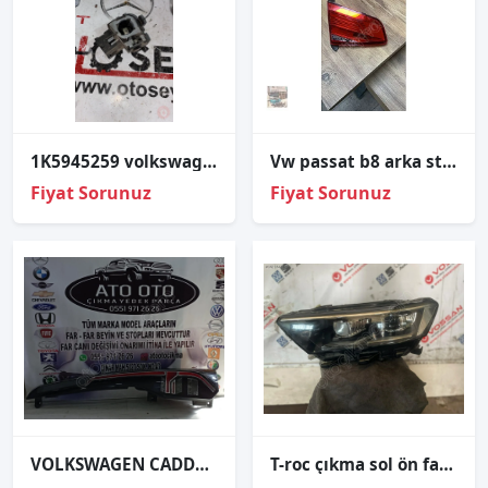
1K5945259 volkswagen jetta 2009 sol bagaj iç stop duyu
Vw passat b8 arka stop çıkma
Fiyat Sorunuz
Fiyat Sorunuz
VOLKSWAGEN CADDY ORJİNAL ÇIKMA SAĞ STOP
T-roc çıkma sol ön far 2GA941773