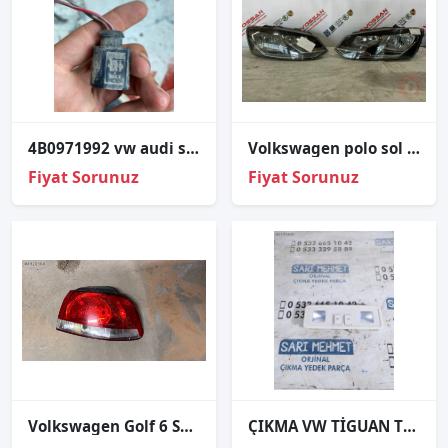
4B0971992 vw audi seat skoda motor tesisatı fiş soketi
Volkswagen polo sol sag Far 2014 Orjinal Çıkma Parça
Fiyat Sorunuz
Fiyat Sorunuz
Volkswagen Golf 6 Sağ Dış Stop
ÇIKMA VW TİGUAN TOURAN GOLF 7 PASSAT B8 TAVAN LAMBASI