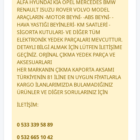
ALFA HYUNDAİ KİA OPEL MERCEDES BMW
RENAULT ISUZU ROVER VOLVO MODEL
ARAÇLARIN -MOTOR BEYNİ- -ABS BEYNİ- -
HAVA YASTIĞI BEYİNLERİ- KM SAATLERİ -
SİGORTA KUTULARI- VE DİĞER TÜM
ELEKTRONİK YEDEK PARÇALARI MEVCUTTUR.
DETAYLI BİLGİ ALMAK İÇİN LÜTFEN İLETİŞİME
GEÇİNİZ. ORJİNAL ÇIKMA YEDEK PARÇA VE
AKSESUARLARI
HER MARKANIN ÇIKMA KAPORTA AKSAMI
TÜRKİYENİN 81 İLİNE EN UYGUN FİYATLARLA
KARGO İLANLARIMIZDA BULAMADIĞINIZ
ÜRÜNLER VE DİĞER SORULARINIZ İÇİN
İLETİŞİM:
0 533 339 58 89
0 532 665 10 42