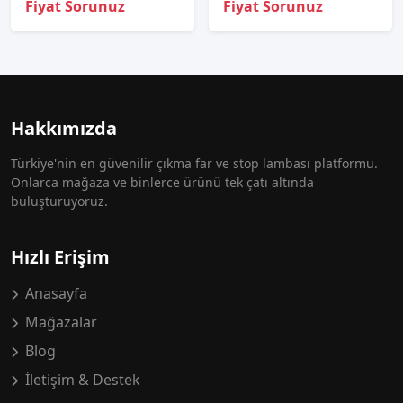
Fiyat Sorunuz
Fiyat Sorunuz
Hakkımızda
Türkiye'nin en güvenilir çıkma far ve stop lambası platformu.
Onlarca mağaza ve binlerce ürünü tek çatı altında
buluşturuyoruz.
Hızlı Erişim
Anasayfa
Mağazalar
Blog
İletişim & Destek