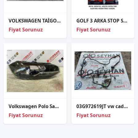
VOLKSWAGEN TAİGO ORJINAL ÇIKMA SOL FAR
GOLF 3 ARKA STOP SAĞ SOL 1992 VE ÜZERİ / KAMPANYA
Fiyat Sorunuz
Fiyat Sorunuz
Volkswagen Polo Sağ Far 2017-2020 2G1941006 Çıkma Parça
03G972619JT vw caddy 1.9 dizel motor tesisatı
Fiyat Sorunuz
Fiyat Sorunuz