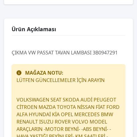
Ürün Açıklaması
ÇIKMA VW PASSAT TAVAN LAMBASI 3B0947291
MAĞAZA NOTU:
LÜTFEN GÜNCELLEMELER İÇİN ARAYIN
VOLKSWAGEN SEAT SKODA AUDİ PEUGEOT
CİTROEN MAZDA TOYOTA NİSSAN FİAT FORD
ALFA HYUNDAİ KİA OPEL MERCEDES BMW
RENAULT ISUZU ROVER VOLVO MODEL
ARAÇLARIN -MOTOR BEYNİ- -ABS BEYNİ- -
HAVA YASTIĞI BEYİNLERİ- KM SAATLERİ -