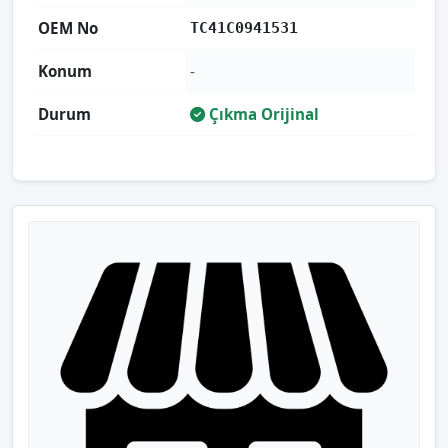
OEM No
TC41C0941531
Konum
-
Durum
Çıkma Orijinal