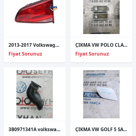
2013-2017 Volkswagen Golf 7 Stop Lambası İç Comfort Sağ Sol HMP 5G0945094
ÇIKMA VW POLO CLASSİC TAVAN LAMBASI
Fiyat Sorunuz
Fiyat Sorunuz
3B0971341A volkswagen passat B5 sol arka kapı tesisat borusu
ÇIKMA VW GOLF 5 SAĞ FAR YIKAMA KAPAĞI