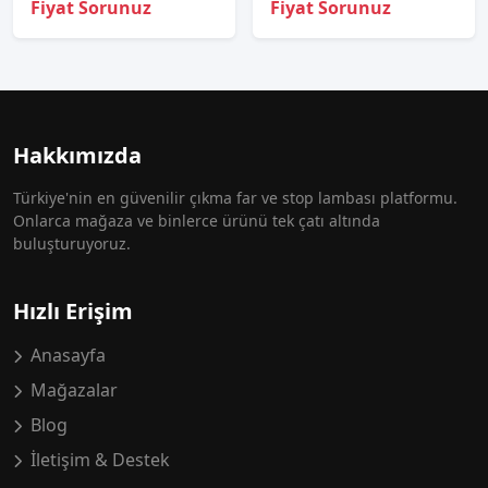
Fiyat Sorunuz
Fiyat Sorunuz
Hakkımızda
Türkiye'nin en güvenilir çıkma far ve stop lambası platformu.
Onlarca mağaza ve binlerce ürünü tek çatı altında
buluşturuyoruz.
Hızlı Erişim
Anasayfa
Mağazalar
Blog
İletişim & Destek