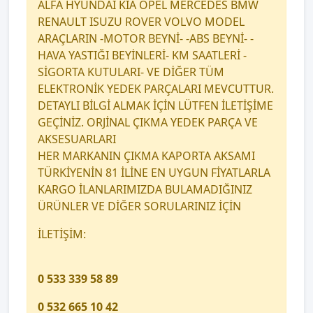
ALFA HYUNDAİ KİA OPEL MERCEDES BMW
RENAULT ISUZU ROVER VOLVO MODEL
ARAÇLARIN -MOTOR BEYNİ- -ABS BEYNİ- -
HAVA YASTIĞI BEYİNLERİ- KM SAATLERİ -
SİGORTA KUTULARI- VE DİĞER TÜM
ELEKTRONİK YEDEK PARÇALARI MEVCUTTUR.
DETAYLI BİLGİ ALMAK İÇİN LÜTFEN İLETİŞİME
GEÇİNİZ. ORJİNAL ÇIKMA YEDEK PARÇA VE
AKSESUARLARI
HER MARKANIN ÇIKMA KAPORTA AKSAMI
TÜRKİYENİN 81 İLİNE EN UYGUN FİYATLARLA
KARGO İLANLARIMIZDA BULAMADIĞINIZ
ÜRÜNLER VE DİĞER SORULARINIZ İÇİN
İLETİŞİM:
0 533 339 58 89
0 532 665 10 42