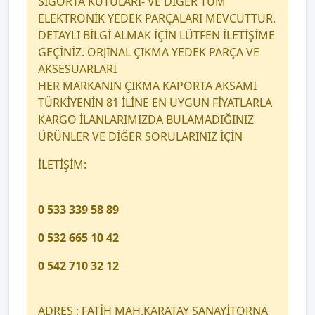
SİGORTA KUTULARI- VE DİĞER TÜM
ELEKTRONİK YEDEK PARÇALARI MEVCUTTUR.
DETAYLI BİLGİ ALMAK İÇİN LÜTFEN İLETİŞİME
GEÇİNİZ. ORJİNAL ÇIKMA YEDEK PARÇA VE
AKSESUARLARI
HER MARKANIN ÇIKMA KAPORTA AKSAMI
TÜRKİYENİN 81 İLİNE EN UYGUN FİYATLARLA
KARGO İLANLARIMIZDA BULAMADIĞINIZ
ÜRÜNLER VE DİĞER SORULARINIZ İÇİN
İLETİŞİM:
0 533 339 58 89
0 532 665 10 42
0 542 710 32 12
ADRES : FATİH MAH.KARATAY SANAYİTORNA