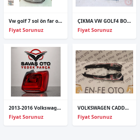
Vw golf 7 sol ön far orjinal çıkma parça
ÇIKMA VW GOLF4 BORA PASSAT ÇIKMA TAVAN LAMBASI 3B0947105C
Fiyat Sorunuz
Fiyat Sorunuz
2013-2016 Volkswagen Polo Arka Stop Sıslı Sağ Sol
VOLKSWAGEN CADDY LEDLİ LED SOL STOP LAMBASI SIFIR 2021 2022 2023 2024
Fiyat Sorunuz
Fiyat Sorunuz