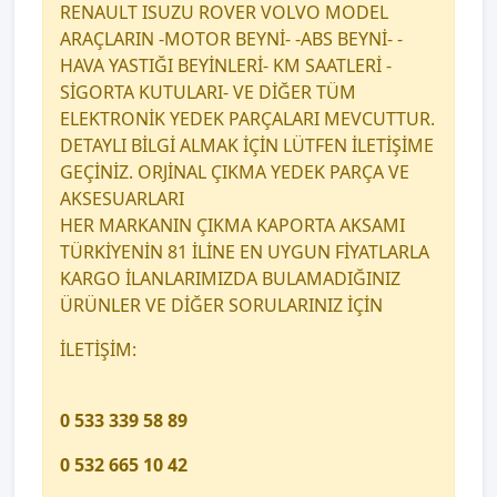
RENAULT ISUZU ROVER VOLVO MODEL
ARAÇLARIN -MOTOR BEYNİ- -ABS BEYNİ- -
HAVA YASTIĞI BEYİNLERİ- KM SAATLERİ -
SİGORTA KUTULARI- VE DİĞER TÜM
ELEKTRONİK YEDEK PARÇALARI MEVCUTTUR.
DETAYLI BİLGİ ALMAK İÇİN LÜTFEN İLETİŞİME
GEÇİNİZ. ORJİNAL ÇIKMA YEDEK PARÇA VE
AKSESUARLARI
HER MARKANIN ÇIKMA KAPORTA AKSAMI
TÜRKİYENİN 81 İLİNE EN UYGUN FİYATLARLA
KARGO İLANLARIMIZDA BULAMADIĞINIZ
ÜRÜNLER VE DİĞER SORULARINIZ İÇİN
İLETİŞİM:
0 533 339 58 89
0 532 665 10 42