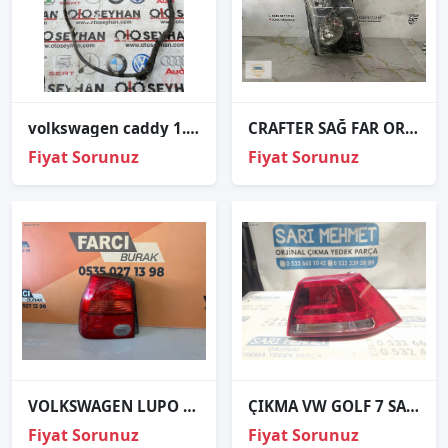
volkswagen caddy 1.9 bjb şarj dinamosu tesisatı
CRAFTER SAĞ FAR ORJİNAL
Fiyat Sorunuz
Fiyat Sorunuz
VOLKSWAGEN LUPO SOL STOP ORJİNAL
ÇIKMA VW GOLF 7 SAĞ DIŞ STOP 5G0945096M S-05
Fiyat Sorunuz
Fiyat Sorunuz